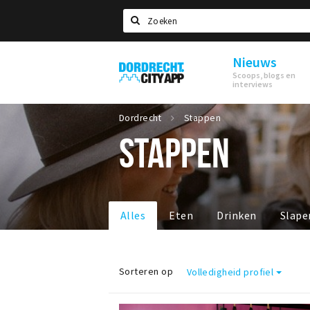
Zoeken
Nieuws
Dordrecht
Scoops, blogs en
City
interviews
App
Dordrecht
Stappen
STAPPEN
Alles
Eten
Drinken
Slape
Sorteren op
Volledigheid profiel