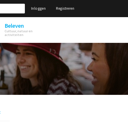
Inloggen
Registreren
Beleven
Cultuur, natuur en
activiteiten
t