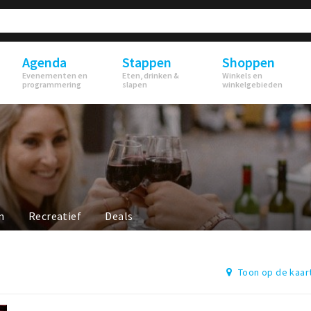
Agenda
Stappen
Shoppen
Evenementen en
Eten, drinken &
Winkels en
programmering
slapen
winkelgebieden
n
Recreatief
Deals
Toon op de kaar