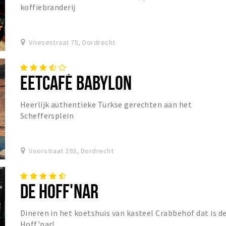
koffiebranderij
Vriesestraat 75, Dordrecht
EETCAFÉ BABYLON
Heerlijk authentieke Turkse gerechten aan het
Scheffersplein
Voorstraat 293, Dordrecht
DE HOFF'NAR
Dineren in het koetshuis van kasteel Crabbehof dat is d
Hoff'nar!