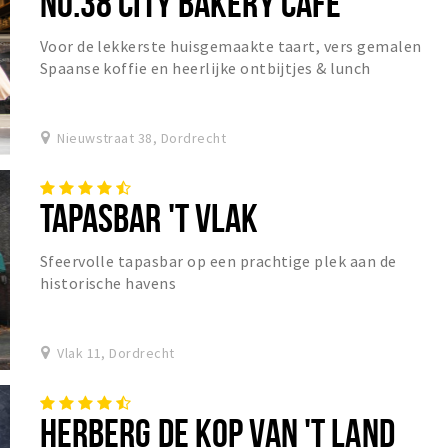
NO.38 CITY BAKERY CAFÉ
Voor de lekkerste huisgemaakte taart, vers gemalen
Spaanse koffie en heerlijke ontbijtjes & lunch
Nieuwstraat 38, Dordrecht
TAPASBAR 'T VLAK
Sfeervolle tapasbar op een prachtige plek aan de
historische havens
Vlak 11, Dordrecht
HERBERG DE KOP VAN 'T LAND