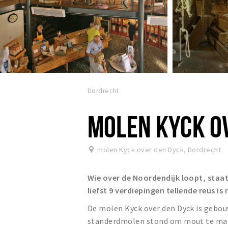
Dordrecht
MOLEN KYCK O
molen Kyck over den Dyck
,
Dordrecht
Wie over de Noordendijk loopt, staa
liefst 9 verdiepingen tellende reus i
De molen Kyck over den Dyck is gebou
standerdmolen stond om mout te malen