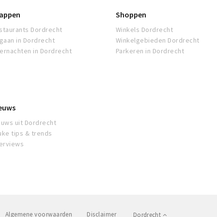
appen
Shoppen
staurants Dordrecht
Winkels Dordrecht
tgaan in Dordrecht
Winkelgebieden Dordrecht
ernachten in Dordrecht
Parkeren in Dordrecht
euws
euws uit Dordrecht
uke tips & trends
terviews
Algemene voorwaarden
Disclaimer
Dordrecht