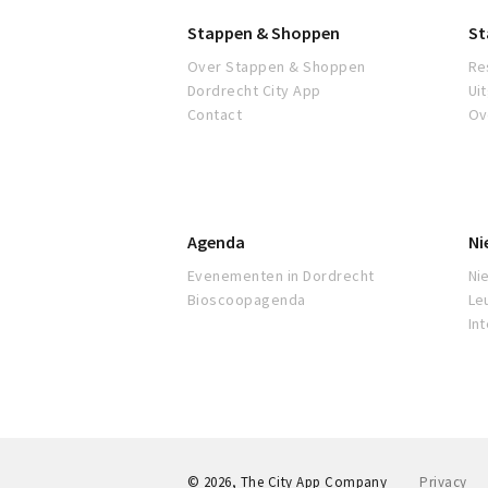
Stappen & Shoppen
St
Over Stappen & Shoppen
Re
Dordrecht City App
Ui
Contact
Ov
Agenda
Ni
Evenementen in Dordrecht
Ni
Bioscoopagenda
Le
In
© 2026, The City App Company
Privacy