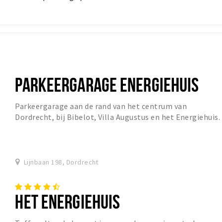
PARKEERGARAGE ENERGIEHUIS
Parkeergarage aan de rand van het centrum van
Dordrecht, bij Bibelot, Villa Augustus en het Energiehuis.
Lijnbaan 198, Dordrecht
HET ENERGIEHUIS