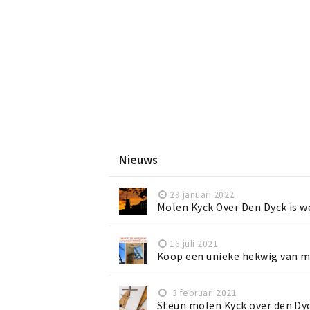
Nieuws
29 januari 2022
Molen Kyck Over Den Dyck is w
16 juli 2021
Koop een unieke hekwig van m
3 februari 2021
Steun molen Kyck over den Dy