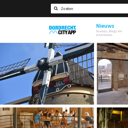
Zoeken
Nieuws
Dordrecht
Scoops, blogs en
City
interviews
App