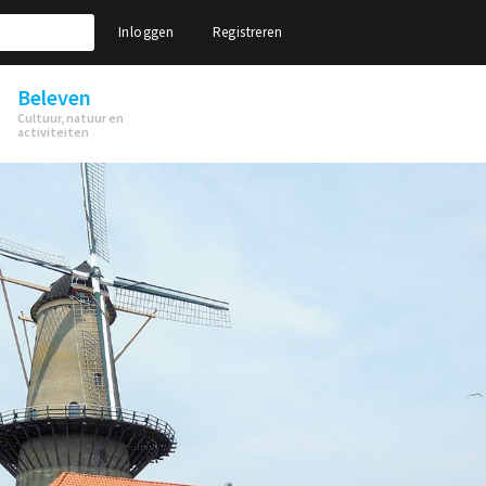
Inloggen
Registreren
Beleven
Cultuur, natuur en
activiteiten