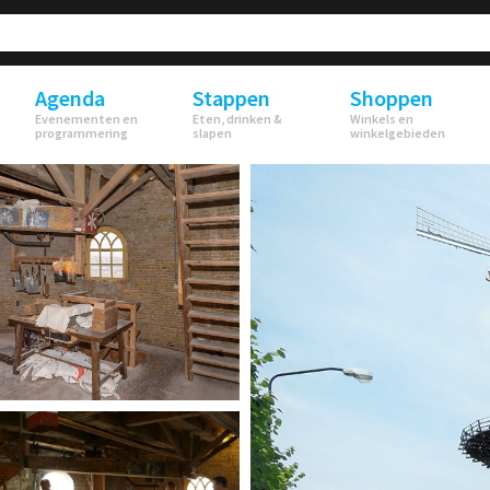
Agenda
Stappen
Shoppen
Evenementen en
Eten, drinken &
Winkels en
programmering
slapen
winkelgebieden