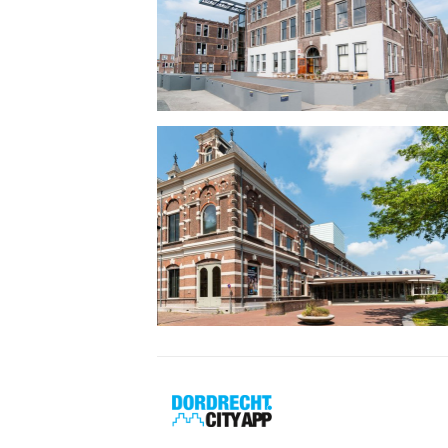
Dordrecht
City
App