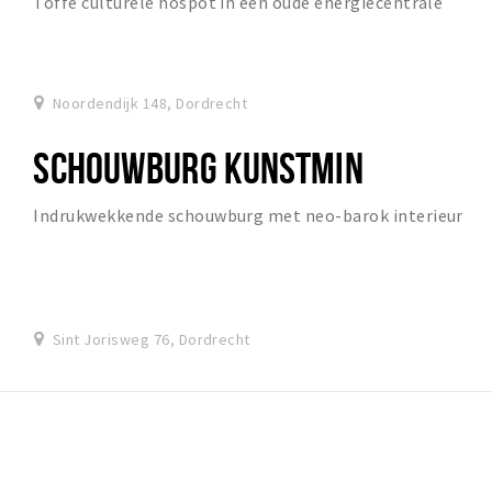
Toffe culturele hospot in een oude energiecentrale
Noordendijk 148, Dordrecht
SCHOUWBURG KUNSTMIN
Indrukwekkende schouwburg met neo-barok interieur
Sint Jorisweg 76, Dordrecht