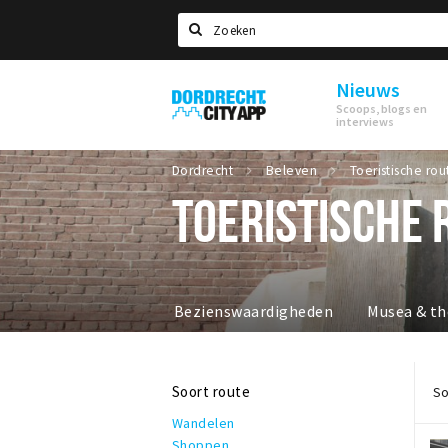
Zoeken
Nieuws
Dordrecht
Scoops, blogs en
City
interviews
App
Dordrecht
Beleven
Toeristische rou
TOERISTISCHE 
Bezienswaardigheden
Musea & th
Soort route
So
Wandelen
Shoppen