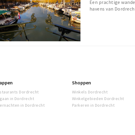
Een prachtige wande
havens van Dordrecht
fotomomenten, in elk
appen
Shoppen
staurants Dordrecht
Winkels Dordrecht
tgaan in Dordrecht
Winkelgebieden Dordrecht
ernachten in Dordrecht
Parkeren in Dordrecht