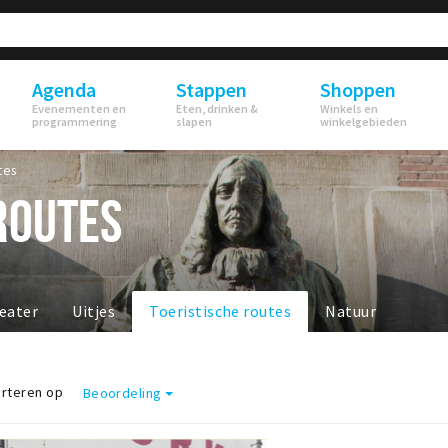
Agenda
Stappen
Shoppen
Evenementen en
Eten, drinken &
Winkels en
programmering
slapen
winkelgebieden
tes
ROUTES
eater
Uitjes
Toeristische routes
Natuur
rteren op
Beoordeling