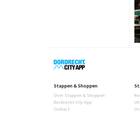
Dordrecht
City
App
Stappen & Shoppen
St
Over Stappen & Shoppen
Re
Dordrecht City App
Ui
Contact
Ov