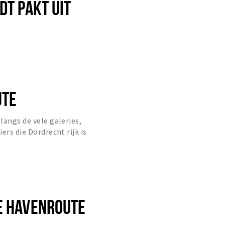
DT PAKT UIT
UTE
langs de vele galeries,
ers die Dordrecht rijk is
E HAVENROUTE