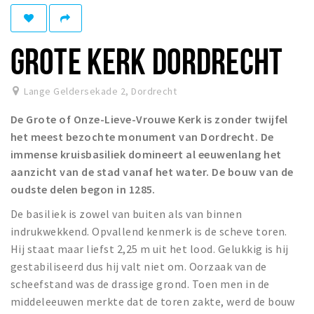
Recreatief
Winkels
GROTE KERK DORDRECHT
Winkelgebieden
Parkeren
Lange Geldersekade 2
,
Dordrecht
De Grote of Onze-Lieve-Vrouwe Kerk is zonder twijfel
Bezienswaardigheden
het meest bezochte monument van Dordrecht. De
Musea, theaters & podia
immense kruisbasiliek domineert al eeuwenlang het
Uitjes & activiteiten
aanzicht van de stad vanaf het water. De bouw van de
oudste delen begon in 1285.
Toeristische routes
Sport
De basiliek is zowel van buiten als van binnen
indrukwekkend. Opvallend kenmerk is de scheve toren.
Natuur
Hij staat maar liefst 2,25 m uit het lood. Gelukkig is hij
gestabiliseerd dus hij valt niet om. Oorzaak van de
scheefstand was de drassige grond. Toen men in de
Inloggen
middeleeuwen merkte dat de toren zakte, werd de bouw