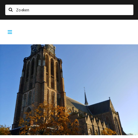
Zoeken
Dordrecht
Home
City
App
Agenda
Bioscoopagenda
Deals
Nieuws
Leuke tips & trends
Interviews
Eten
Drinken
Slapen