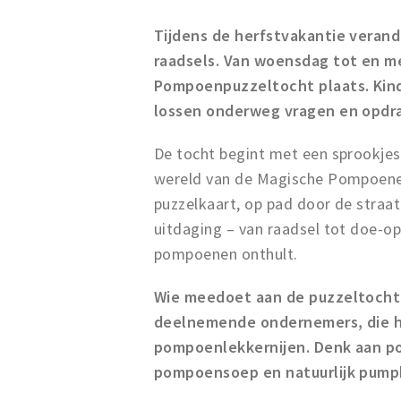
Tijdens de herfstvakantie verand
raadsels. Van woensdag tot en me
Pompoenpuzzeltocht plaats. Kin
lossen onderweg vragen en opdr
De tocht begint met een sprookje
wereld van de Magische Pompoene
puzzelkaart, op pad door de straa
uitdaging – van raadsel tot doe-op
pompoenen onthult.
Wie meedoet aan de puzzeltocht 
deelnemende ondernemers, die h
pompoenlekkernijen. Denk aan p
pompoensoep en natuurlijk pumpk