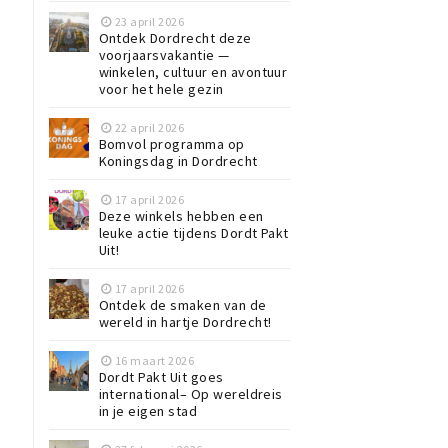
23 april 2026
Ontdek Dordrecht deze
voorjaarsvakantie —
winkelen, cultuur en avontuur
voor het hele gezin
22 april 2026
Bomvol programma op
Koningsdag in Dordrecht
17 april 2026
Deze winkels hebben een
leuke actie tijdens Dordt Pakt
Uit!
17 april 2026
Ontdek de smaken van de
wereld in hartje Dordrecht!
16 maart 2026
Dordt Pakt Uit goes
international– Op wereldreis
in je eigen stad