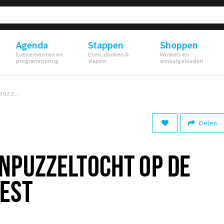
Agenda
Stappen
Shoppen
Evenementen en
Eten, drinken &
Winkels en
programmering
slapen
winkelgebieden
Leuke pompoenpuzzeltocht op de Voorstraat West
Delen
NPUZZELTOCHT OP DE
EST