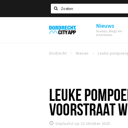
Zoeken
Nieuws
Dordrecht
Scoops, blogs en
City
interviews
App
Dordrecht
Nieuws
LEUKE POMPOE
VOORSTRAAT W
Geplaatst op 22 oktober 2025