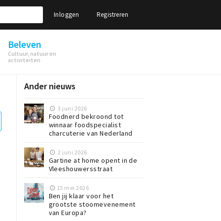
Inloggen
Registreren
Beleven
Cultuur, natuur en
activiteiten
Ander nieuws
3 juni 2026
Foodnerd bekroond tot
winnaar foodspecialist
charcuterie van Nederland
2 juni 2026
Gartine at home opent in de
Vleeshouwersstraat
15 mei 2026
Ben jij klaar voor het
grootste stoomevenement
van Europa?