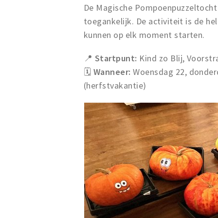
De Magische Pompoenpuzzeltocht is
toegankelijk. De activiteit is de h
kunnen op elk moment starten.
📍
Startpunt:
Kind zo Blij, Voorst
🗓️
Wanneer:
Woensdag 22, donderda
(herfstvakantie)