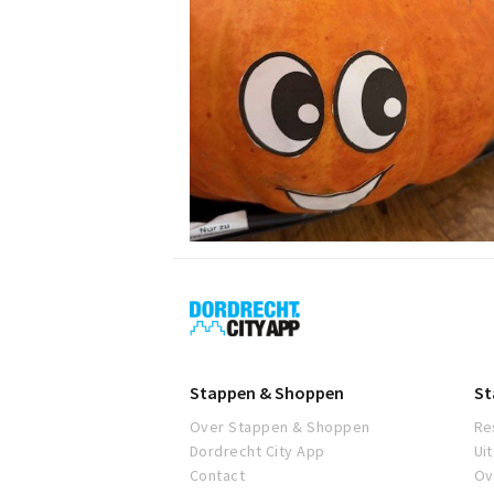
Dordrecht
City
App
Stappen & Shoppen
St
Over Stappen & Shoppen
Re
Dordrecht City App
Ui
Contact
Ov