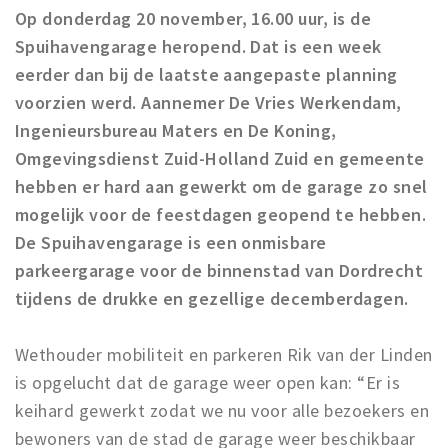
Recreatief
Op donderdag 20 november, 16.00 uur, is de
Spuihavengarage heropend. Dat is een week
Winkels
eerder dan bij de laatste aangepaste planning
Winkelgebieden
voorzien werd. Aannemer De Vries Werkendam,
Parkeren
Ingenieursbureau Maters en De Koning,
Omgevingsdienst Zuid-Holland Zuid en gemeente
Bezienswaardigheden
hebben er hard aan gewerkt om de garage zo snel
Musea, theaters & podia
mogelijk voor de feestdagen geopend te hebben.
Uitjes & activiteiten
De Spuihavengarage is een onmisbare
parkeergarage voor de binnenstad van Dordrecht
Toeristische routes
tijdens de drukke en gezellige decemberdagen.
Sport
Natuur
Wethouder mobiliteit en parkeren Rik van der Linden
is opgelucht dat de garage weer open kan: “Er is
Inloggen
keihard gewerkt zodat we nu voor alle bezoekers en
bewoners van de stad de garage weer beschikbaar