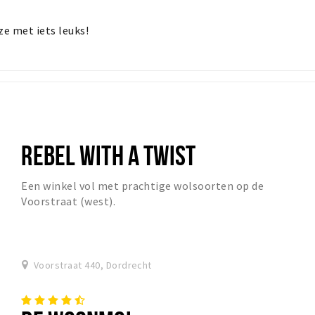
 ze met iets leuks!
REBEL WITH A TWIST
Een winkel vol met prachtige wolsoorten op de
Voorstraat (west).
Voorstraat 440, Dordrecht