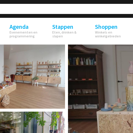
Agenda
Stappen
Shoppen
Evenementen en
Eten, drinken &
Winkels en
programmering
slapen
winkelgebieden