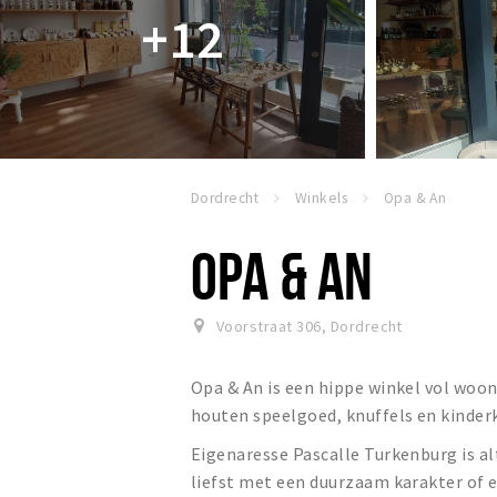
+12
Dordrecht
Winkels
Opa & An
OPA & AN
Voorstraat 306
,
Dordrecht
Opa & An is een hippe winkel vol woona
houten speelgoed, knuffels en kinder
Eigenaresse Pascalle Turkenburg is alt
liefst met een duurzaam karakter of e