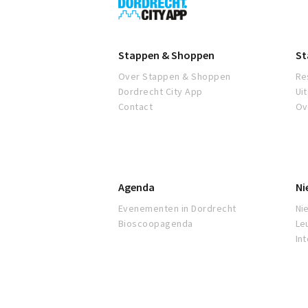
City
App
Stappen & Shoppen
St
Over Stappen & Shoppen
Re
Dordrecht City App
Ui
Contact
Ov
Agenda
Ni
Evenementen in Dordrecht
Ni
Bioscoopagenda
Le
In