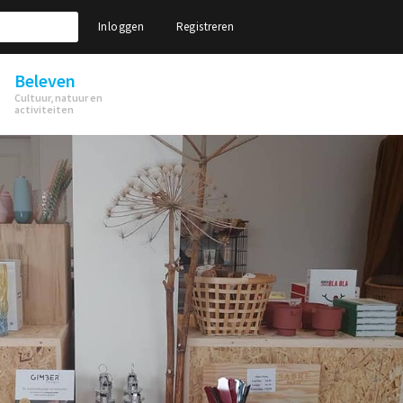
Inloggen
Registreren
Beleven
Cultuur, natuur en
activiteiten