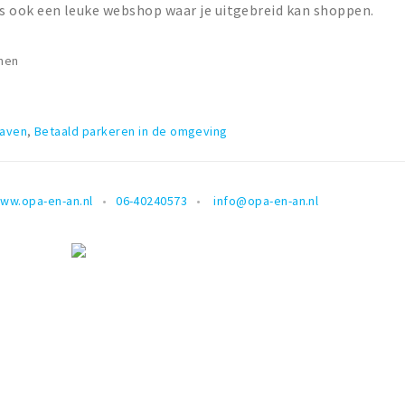
 is ook een leuke webshop waar je uitgebreid kan shoppen.
nen
haven
,
Betaald parkeren in de omgeving
ww.opa-en-an.nl
06-40240573
info@opa-en-an.nl