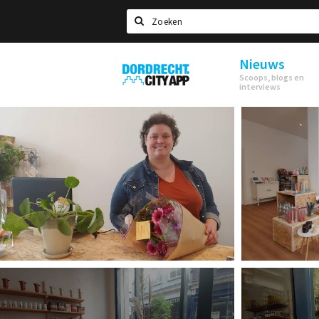
Zoeken
Nieuws
Dordrecht
Scoops, blogs en
City
interviews
App