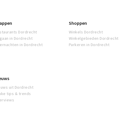
appen
Shoppen
staurants Dordrecht
Winkels Dordrecht
tgaan in Dordrecht
Winkelgebieden Dordrecht
ernachten in Dordrecht
Parkeren in Dordrecht
euws
euws uit Dordrecht
uke tips & trends
terviews