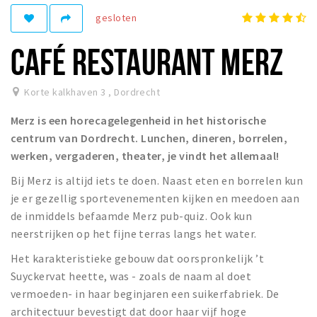
Recreatief
gesloten
Winkels
CAFÉ RESTAURANT MERZ
Winkelgebieden
Parkeren
Korte kalkhaven 3
,
Dordrecht
Merz is een horecagelegenheid in het historische
Bezienswaardigheden
centrum van Dordrecht. Lunchen, dineren, borrelen,
Musea, theaters & podia
werken, vergaderen, theater, je vindt het allemaal!
Uitjes & activiteiten
Bij Merz is altijd iets te doen. Naast eten en borrelen kun
Toeristische routes
je er gezellig sportevenementen kijken en meedoen aan
Sport
de inmiddels befaamde Merz pub-quiz. Ook kun
neerstrijken op het fijne terras langs het water.
Natuur
Het karakteristieke gebouw dat oorspronkelijk ’t
Suyckervat heette, was - zoals de naam al doet
Inloggen
vermoeden- in haar beginjaren een suikerfabriek. De
architectuur bevestigt dat door haar vijf hoge