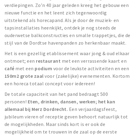
verdiepingen. Zo’n 40 jaar geleden kreeg het gebouw een
nieuwe functie en het leent zich tegenwoordig
uitstekend als horecapand. Als je door de muziek- en
tapsinstallaties heenkijkt, ontdek je nog steeds de
ouderwetse balkconstructies en smalle trappetjes, die de
stijl van de Dordtse havenpanden zo herkenbaar maakt.
Het is een gezellig etablissement waar jong & oud elkaar
ontmoet; een
restaurant
met een verrassende kaart en
café
met een
podium
voor de leukste activiteiten en een
150m2 grote zaal
voor (zakelijke) evenementen. Kortom
een horeca totaal concept voor iedereen!
De totale capaciteit van het pand bedraagt 500
personen!
Eten, drinken, dansen, werken; het kan
allemaal bij Merz Dordrecht.
Een verjaardagsfeest,
jubileum vieren of receptie geven behoort natuurlijk tot
de mogelijkheden. Maar sinds kort is er ook de
mogelijkheid om te trouwen in de zaal op de eerste