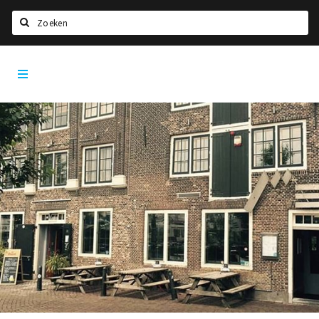
Zoeken
Dordrecht
Home
City
App
Agenda
Bioscoopagenda
Deals
Nieuws
Leuke tips & trends
Interviews
Eten
Drinken
Slapen