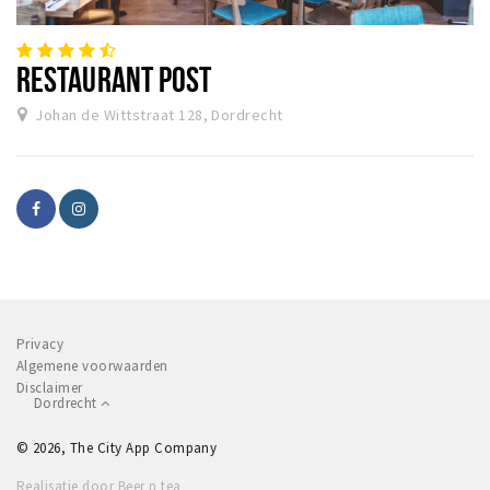
Recreatief
Winkels
RESTAURANT POST
Winkelgebieden
Johan de Wittstraat 128, Dordrecht
Parkeren
Bezienswaardigheden
Musea, theaters & podia
Uitjes & activiteiten
Toeristische routes
Sport
Privacy
Natuur
Algemene voorwaarden
Disclaimer
Dordrecht
Inloggen
© 2026, The City App Company
Realisatie door Beer n tea