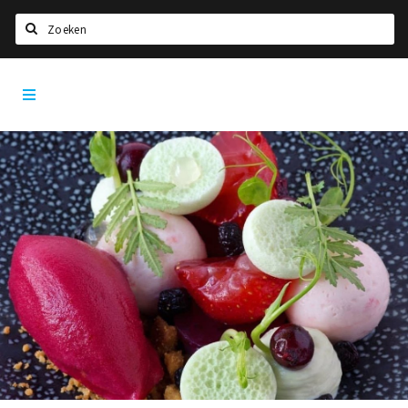
Zoeken
Dordrecht
Home
City
App
Agenda
Bioscoopagenda
Deals
Nieuws
Leuke tips & trends
Interviews
Eten
Drinken
Slapen