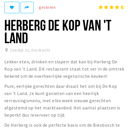
Recreatief
gesloten
Winkels
HERBERG DE KOP VAN 'T
Winkelgebieden
LAND
Parkeren
Bezienswaardigheden
Zeedijk 32
,
Dordrecht
Musea, theaters & podia
Lekker eten, drinken en slapen: dat kan bij Herberg De
Uitjes & activiteiten
Kop van 't Land. Dit restaurant staat tot ver in de omtrek
bekend om de overheerlijke vegetarische keuken!
Toeristische routes
Pure, eerlijke gerechten daar draait het om bij De Kop
Sport
van 't Land. Je kunt genieten van een heerlijk
Natuur
verrassingsmenu, met elke week nieuwe gerechten
afgestemd op het marktaanbod. Het aantal plaatsen is
beperkt dus reserveer op tijd.
Inloggen
De Herberg is ook de perfecte basis om de Biesbosch te