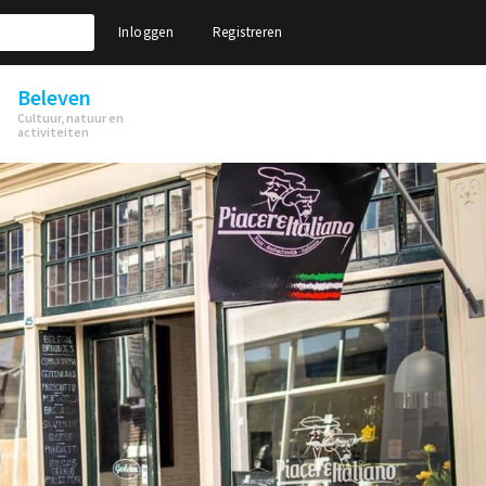
Inloggen
Registreren
Beleven
Cultuur, natuur en
activiteiten