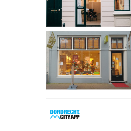
Dordrecht
City
App