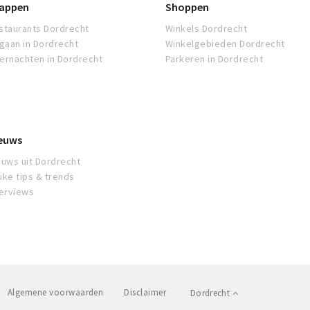
appen
Shoppen
staurants Dordrecht
Winkels Dordrecht
tgaan in Dordrecht
Winkelgebieden Dordrecht
ernachten in Dordrecht
Parkeren in Dordrecht
euws
euws uit Dordrecht
uke tips & trends
terviews
Algemene voorwaarden
Disclaimer
Dordrecht