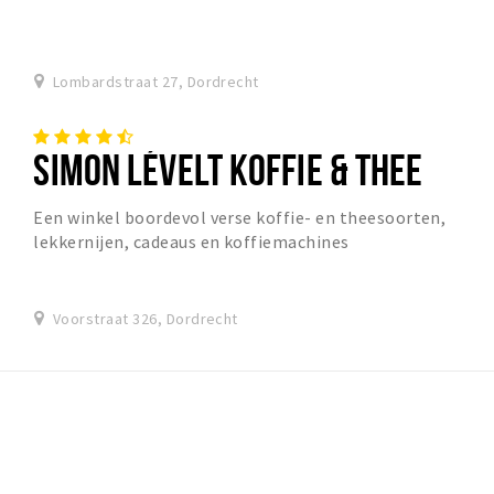
Lombardstraat 27, Dordrecht
SIMON LÉVELT KOFFIE & THEE
Een winkel boordevol verse koffie- en theesoorten,
lekkernijen, cadeaus en koffiemachines
Voorstraat 326, Dordrecht