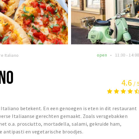
open
11:30 - 14:0
re Italiano
ANO
4.6
/ 
 Italiano betekent. En een genoegen is eten in dit restaurant
e verse Italiaanse gerechten gemaakt. Zoals versgebakken
et o.a. prosciutto, mortadella, salami, gekruide ham,
e antipasti en vegetarische broodjes.