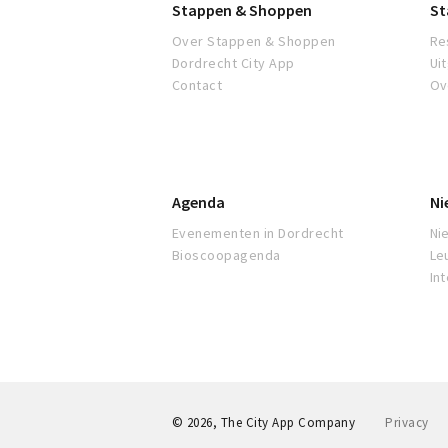
Stappen & Shoppen
St
Over Stappen & Shoppen
Re
Dordrecht City App
Ui
Contact
Ov
Agenda
Ni
Evenementen in Dordrecht
Ni
Bioscoopagenda
Le
In
© 2026, The City App Company
Privacy