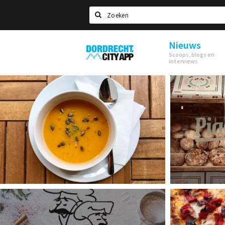
Zoeken
Nieuws
Dordrecht
Scoops, blogs en
City
interviews
App