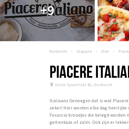
+9
Dordrecht
Stappen
Eten
Piace
PIACERE ITALI
Grote Spuistraat 45
,
Dordrecht
Italiaans Genoegen dat is wat Piacere
zeker! Hier worden elke dag heerlijk
Focaccia broodjes die belegd worden m
geitenkaas of zalm. Ook zijn er lekker