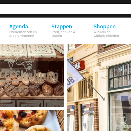
Agenda
Stappen
Shoppen
Evenementen en
Eten, drinken &
Winkels en
programmering
slapen
winkelgebieden