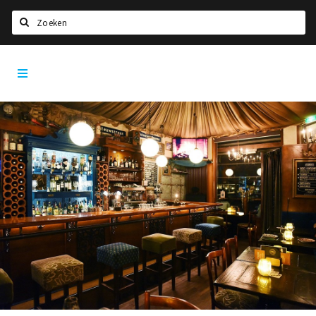
Zoeken
Dordrecht
Home
City
App
Agenda
Bioscoopagenda
Deals
Nieuws
Leuke tips & trends
Interviews
Eten
Drinken
Slapen