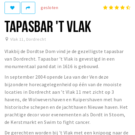
Recreatief
gesloten
Winkels
TAPASBAR 'T VLAK
Winkelgebieden
Parkeren
Vlak 11
,
Dordrecht
Vlakbij de Dordtse Dom vind je de gezelligste tapasbar
Bezienswaardigheden
van Dordrecht. Tapasbar ’t Vlak is gevestigd in een
Musea, theaters & podia
monumentaal pand dat in 1616 is gebouwd.
Uitjes & activiteiten
In september 2004 opende Lea van der Ven deze
Toeristische routes
bijzondere horecagelegenheid op één van de mooiste
Sport
locaties in Dordrecht aan ’t Vlak 11 met zicht op 3
havens, de Wolwevershaven en Kuipershaven met hun
Natuur
historische schepen en de jachthaven Nieuwe haven. Het
prachtige decor voor evenementen als Dordt in Stoom,
de Kerstmarkt en Swim to fight cancer.
Inloggen
De gerechten worden bij 't Vlak met een knipoog naar de