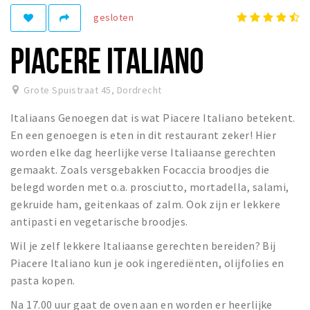
Recreatief
gesloten
Winkels
PIACERE ITALIANO
Winkelgebieden
Parkeren
Grote Spuistraat 45
,
Dordrecht
Italiaans Genoegen dat is wat Piacere Italiano betekent.
Bezienswaardigheden
En een genoegen is eten in dit restaurant zeker! Hier
Musea, theaters & podia
worden elke dag heerlijke verse Italiaanse gerechten
Uitjes & activiteiten
gemaakt. Zoals versgebakken Focaccia broodjes die
belegd worden met o.a. prosciutto, mortadella, salami,
Toeristische routes
gekruide ham, geitenkaas of zalm. Ook zijn er lekkere
Sport
antipasti en vegetarische broodjes.
Natuur
Wil je zelf lekkere Italiaanse gerechten bereiden? Bij
Piacere Italiano kun je ook ingerediënten, olijfolies en
pasta kopen.
Inloggen
Na 17.00 uur gaat de oven aan en worden er heerlijke