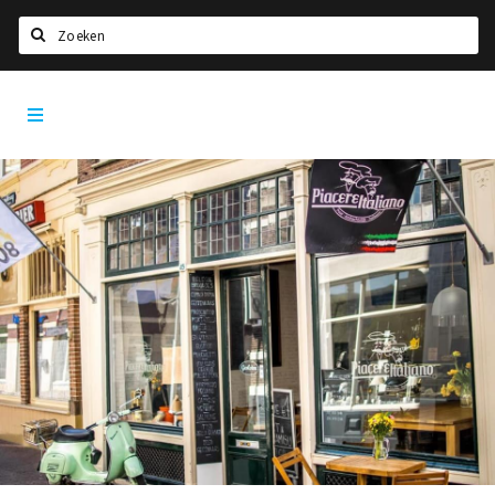
Zoeken
Dordrecht
Home
City
App
Agenda
Bioscoopagenda
Deals
Nieuws
Leuke tips & trends
Interviews
Eten
Drinken
Slapen