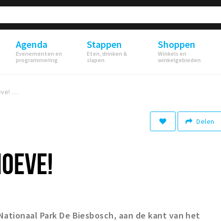
Agenda
Stappen
Shoppen
Evenementen en
Eten, drinken &
Winkels en
programmering
slapen
winkelgebieden
eve!
Delen
HOEVE!
Nationaal Park De Biesbosch, aan de kant van het