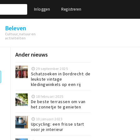
Inloggen
Registreren
Beleven
Cultuur, natuur en
activiteiten
Ander nieuws
29 september 2025
Schatzoeken in Dordrecht: de
leukste vintage
kledingwinkels op een rij
18 februari 2025
De beste terrassen om van
het zonnetje te genieten
10 januari 2023
Upcycling: een frisse start
voor je interieur