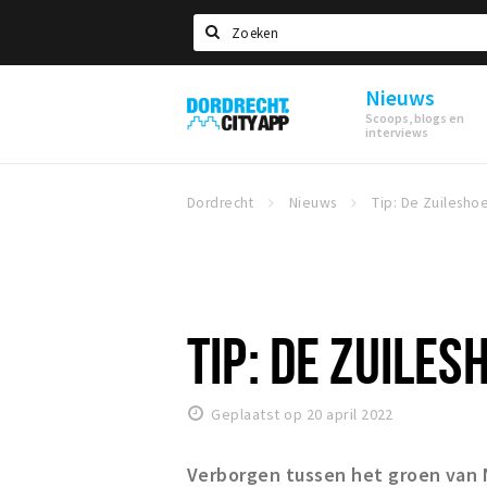
Zoeken
Nieuws
Dordrecht
Scoops, blogs en
City
interviews
App
Dordrecht
Nieuws
Tip: De Zuilesho
TIP: DE ZUILES
Geplaatst op 20 april 2022
Verborgen tussen het groen van 