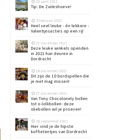
20 april 2022
j
Tip: De Zuileshoeve!
8 februari 2022
Heel veel leuke - én lekkere -
Valentijnsacties op een rij!
31 december 2021
Deze leuke winkels openden
in 2021 hun deuren in
Dordrecht
28 december 2021
Dit zijn de 10 bordspellen die
je niet mag missen!
27 december 2021
Van Tony Chocolonely bollen
tot o-lollibollen: deze
oliebollen wil je proeven!
28 september 2021
Hier vind je de hipste
koffietentjes van Dordrecht