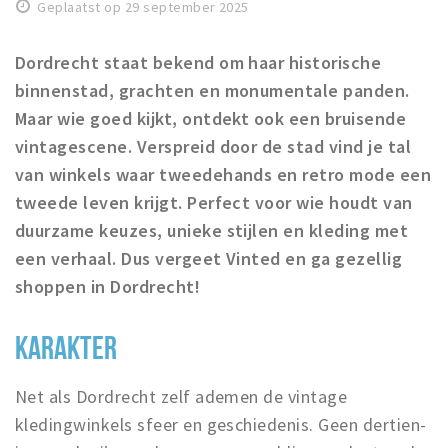
Recreatief
Geplaatst op 29 september 2025
Winkels
Dordrecht staat bekend om haar historische
binnenstad, grachten en monumentale panden.
Winkelgebieden
Maar wie goed kijkt, ontdekt ook een bruisende
Parkeren
vintagescene. Verspreid door de stad vind je tal
van winkels waar tweedehands en retro mode een
Bezienswaardigheden
tweede leven krijgt. Perfect voor wie houdt van
Musea, theaters & podia
duurzame keuzes, unieke stijlen en kleding met
Uitjes & activiteiten
een verhaal. Dus vergeet Vinted en ga gezellig
Toeristische routes
shoppen in Dordrecht!
Sport
Natuur
KARAKTER
Net als Dordrecht zelf ademen de vintage
Inloggen
kledingwinkels sfeer en geschiedenis. Geen dertien-