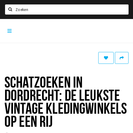
Zoeken
Dordrecht
Home
City
App
Agenda
Bioscoopagenda
Deals
Nieuws
SCHATZOEKEN IN
Leuke tips & trends
DORDRECHT: DE LEUKSTE
Interviews
VINTAGE KLEDINGWINKELS
Eten
OP EEN RIJ
Drinken
Slapen