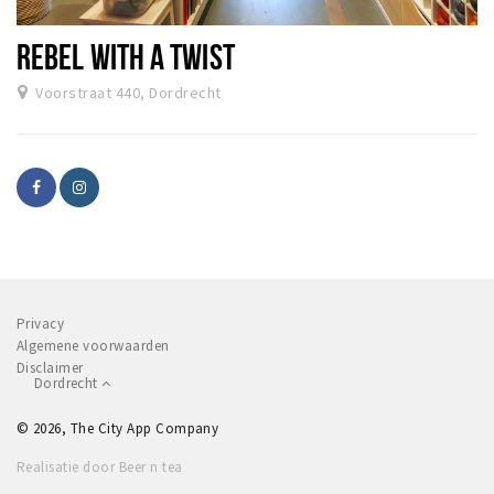
Recreatief
REBEL WITH A TWIST
Winkels
Voorstraat 440, Dordrecht
Winkelgebieden
Parkeren
Bezienswaardigheden
Musea, theaters & podia
Uitjes & activiteiten
Toeristische routes
Privacy
Sport
Algemene voorwaarden
Disclaimer
Natuur
Dordrecht
© 2026, The City App Company
Inloggen
Realisatie door Beer n tea