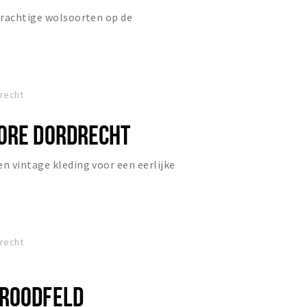
prachtige wolsoorten op de
drecht
ORE DORDRECHT
 vintage kleding voor een eerlijke
drecht
 ROODFELD