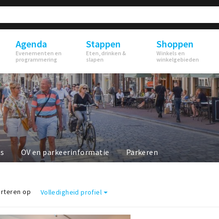
Agenda
Stappen
Shoppen
Evenementen en
Eten, drinken &
Winkels en
programmering
slapen
winkelgebieden
ls
OV en parkeerinformatie
Parkeren
rteren op
Volledigheid profiel