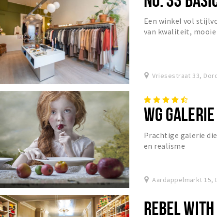
Een winkel vol stijl
van kwaliteit, mooi
Vriesestraat 33, Dor
WG GALERIE
Prachtige galerie die
en realisme
Aardappelmarkt 15, 
REBEL WITH