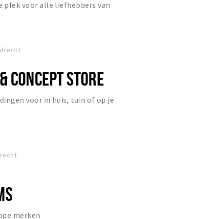
e plek voor alle liefhebbers van
drecht
& CONCEPT STORE
dingen voor in huis, tuin of op je
drecht
MS
ippe merken