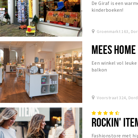
De Giraf is een warm
kinderboeken!
Groenmarkt 163, Dor
MEES HOME 
Een winkel vol leuke 
balkon
Voorstraat 324, Dor
ROCKIN' ITE
Fashionstore met h