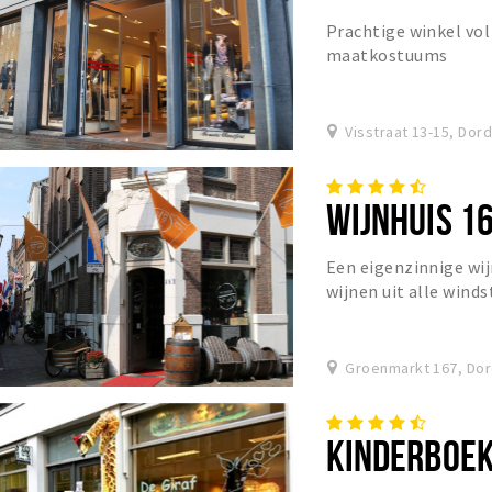
Prachtige winkel vo
maatkostuums
Visstraat 13-15, Dor
WIJNHUIS 1
Een eigenzinnige wi
wijnen uit alle wind
Groenmarkt 167, Dor
KINDERBOEK