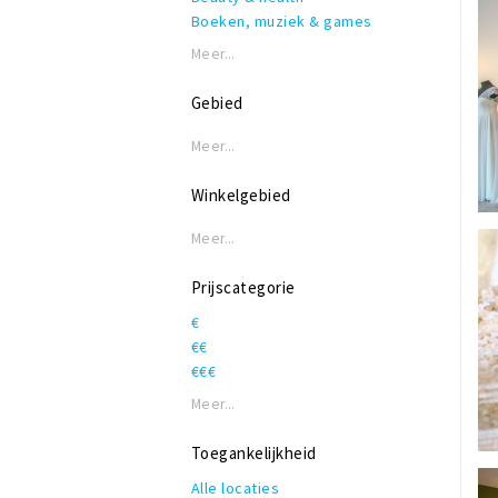
Boeken, muziek & games
Bruids-en trouwmode
Meer...
Cadeauartikelen
Creatief
Gebied
Damesmode
Eten & drinken
Meer...
Galerie
Herenmode
Winkelgebied
Kappers & barbers
Meer...
Kinderen
Kunst
Prijscategorie
Schoenen
Sport & vrije tijd
€
Vintage
€€
Wonen
€€€
Meer...
Toegankelijkheid
Alle locaties