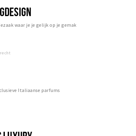
NGDESIGN
zaak waar je je gelijk op je gemak
drecht
clusieve Italiaanse parfums
C LUXURY