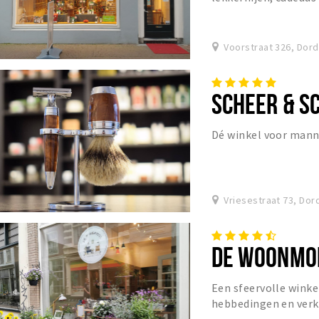
Voorstraat 326, Dor
SCHEER & S
Dé winkel voor mann
Vriesestraat 73, Dor
DE WOONMO
Een sfeervolle wink
hebbedingen en verk