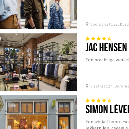
Voorstraat 123, Dor
JAC HENSEN
Een prachtige wink
Visstraat 27, Dordre
SIMON LÉVEL
Een winkel boordevol
lekkernijen, cadeaus