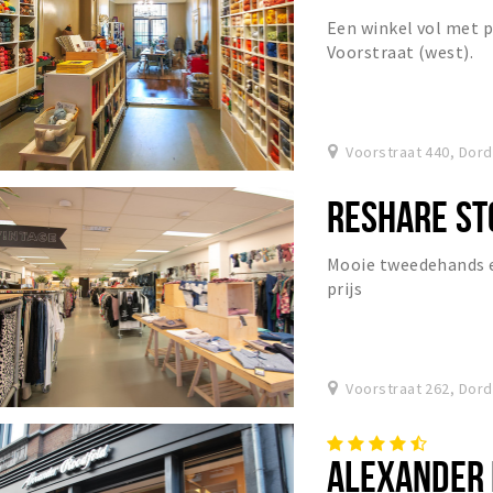
Een winkel vol met 
Voorstraat (west).
Voorstraat 440, Dor
RESHARE ST
Mooie tweedehands en
prijs
Voorstraat 262, Dor
ALEXANDER