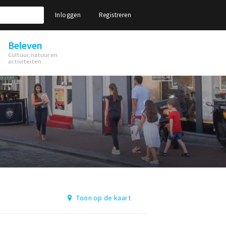
Inloggen
Registreren
Beleven
Cultuur, natuur en
activiteiten
Toon op de kaart