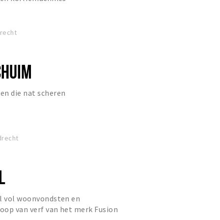
drecht
CHUIM
en die nat scheren
drecht
L
el vol woonvondsten en
oop van verf van het merk Fusion