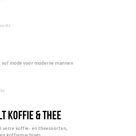
drecht
el vol mode voor moderne mannen
cht
T KOFFIE & THEE
 verse koffie- en theesoorten,
 en koffiemachines