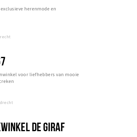
l exclusieve herenmode en
drecht
67
jnwinkel voor liefhebbers van mooie
streken
drecht
WINKEL DE GIRAF