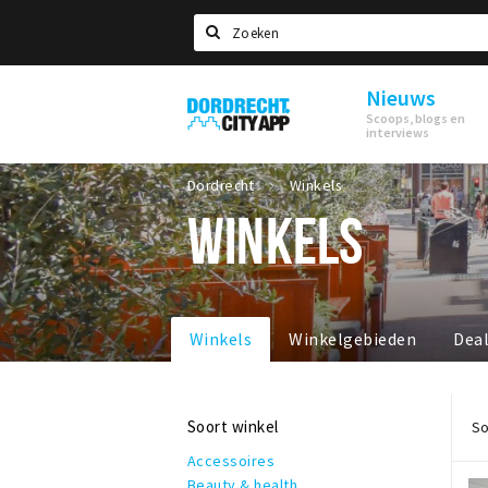
Zoeken
Nieuws
Dordrecht
Scoops, blogs en
City
interviews
App
Dordrecht
Winkels
WINKELS
Winkels
Winkelgebieden
Dea
Soort winkel
So
Accessoires
Beauty & health