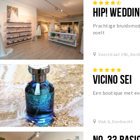
HIP! WEDDI
Prachtige bruidsmode
voelt
Voorstraat 396, Dor
VICINO SEI
Een boutique met ex
Vlak 6, Dordrecht
NO. 33 BASI