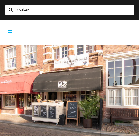
Zoeken
Dordrecht
Home
City
App
Agenda
Bioscoopagenda
Deals
Nieuws
Leuke tips & trends
Interviews
Eten
Drinken
Slapen