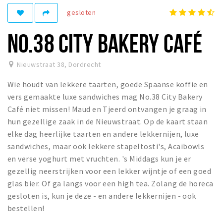
Recreatief
gesloten
Winkels
NO.38 CITY BAKERY CAFÉ
Winkelgebieden
Parkeren
Nieuwstraat 38
,
Dordrecht
Wie houdt van lekkere taarten, goede Spaanse koffie en
Bezienswaardigheden
vers gemaakte luxe sandwiches mag No.38 City Bakery
Musea, theaters & podia
Café niet missen! Maud en Tjeerd ontvangen je graag in
Uitjes & activiteiten
hun gezellige zaak in de Nieuwstraat. Op de kaart staan
elke dag heerlijke taarten en andere lekkernijen, luxe
Toeristische routes
sandwiches, maar ook lekkere stapeltosti's, Acaibowls
Sport
en verse yoghurt met vruchten. 's Middags kun je er
Natuur
gezellig neerstrijken voor een lekker wijntje of een goed
glas bier. Of ga langs voor een high tea. Zolang de horeca
gesloten is, kun je deze - en andere lekkernijen - ook
Inloggen
bestellen!