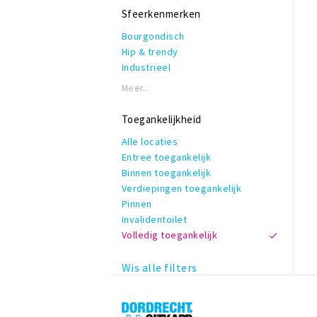
Verrassingsmenu
Rolstoeltoegankelijk
Sfeerkenmerken
Invalidentoilet
Bourgondisch
Kindvriendelijk
Hip & trendy
Private dining
Industrieel
Reserveren mogelijk
Modern
Terras of binnentuin
Meer...
Romantisch
Te huur voor privé gelegenheden
Vintage
WiFi
Toegankelijkheid
Zakelijk & formeel
Alle locaties
Entree toegankelijk
Binnen toegankelijk
Verdiepingen toegankelijk
Pinnen
Invalidentoilet
Volledig toegankelijk
Wis alle filters
Dordrecht