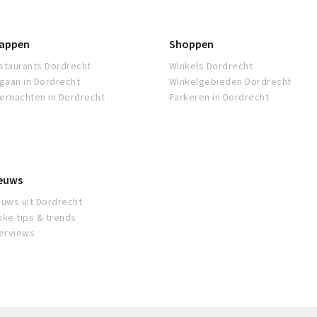
appen
Shoppen
staurants Dordrecht
Winkels Dordrecht
tgaan in Dordrecht
Winkelgebieden Dordrecht
ernachten in Dordrecht
Parkeren in Dordrecht
euws
euws uit Dordrecht
uke tips & trends
terviews