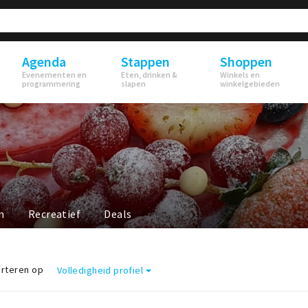
Agenda
Stappen
Shoppen
Evenementen en
Eten, drinken &
Winkels en
programmering
slapen
winkelgebieden
n
Recreatief
Deals
rteren op
Volledigheid profiel