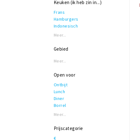
Keuken (ik heb zin in...)
Frans
Hamburgers
Indonesisch
Internationaal
Meer...
Italiaans
Koffie, lunch & lekkers
Gebied
Mediterraan
Pannenkoeken
Meer...
Pizza
Spaans
Open voor
Surinaams
Ontbijt
Tapas
Lunch
Turks
Diner
Veganistisch/Vegetarisch
Borrel
Meer...
Prijscategorie
€