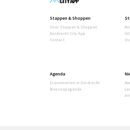
City
App
Stappen & Shoppen
St
Over Stappen & Shoppen
Re
Dordrecht City App
Ui
Contact
Ov
Agenda
Ni
Evenementen in Dordrecht
Ni
Bioscoopagenda
Le
In