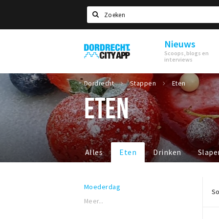
Zoeken
Nieuws
Dordrecht
Scoops, blogs en
City
interviews
App
Dordrecht
Stappen
Eten
ETEN
Alles
Eten
Drinken
Slape
Moederdag
So
Meer...