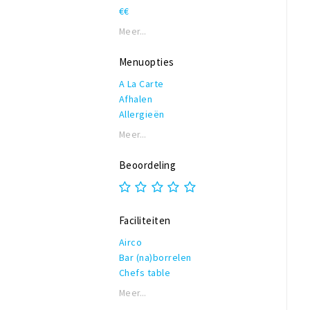
€€
Meer...
Menuopties
A La Carte
Afhalen
Allergieën
Biologisch
Meer...
High Tea
High wine
Beoordeling
Kindermenu
(Keuze)menu
private dining
Faciliteiten
Seizoensproducten
Shared dining
Airco
Streekproducten
Bar (na)borrelen
Thuis bezorgen
Chefs table
Vegetarisch
Garderobe
Meer...
Bezorgen
Honden toegestaan