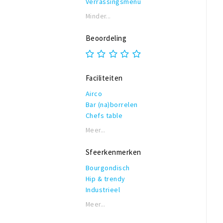
Verrassingsmenu
Minder...
Beoordeling
Faciliteiten
Airco
Bar (na)borrelen
Chefs table
Garderobe
Meer...
Honden toegestaan
Rolstoeltoegankelijk
Sfeerkenmerken
Invalidentoilet
Bourgondisch
Kindvriendelijk
Hip & trendy
Private dining
Industrieel
Reserveren mogelijk
Modern
Terras of binnentuin
Meer...
Romantisch
Te huur voor privé gelegenheden
Vintage