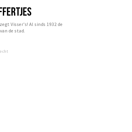
FFERTJES
zegt Visser's! Al sinds 1932 de
van de stad.
echt