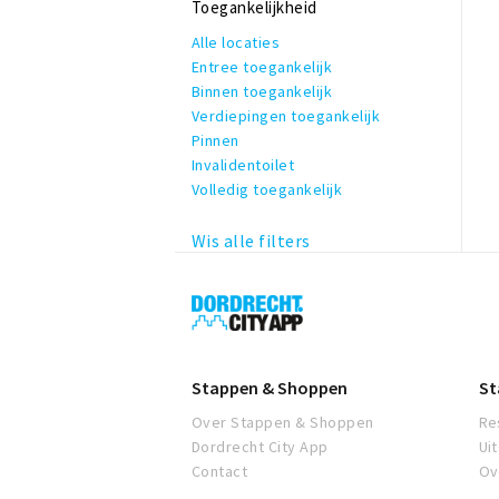
WiFi
Toegankelijkheid
Zakelijk & formeel
Alle locaties
Entree toegankelijk
Binnen toegankelijk
Verdiepingen toegankelijk
Pinnen
Invalidentoilet
Volledig toegankelijk
Wis alle filters
Dordrecht
City
App
Stappen & Shoppen
St
Over Stappen & Shoppen
Re
Dordrecht City App
Ui
Contact
Ov