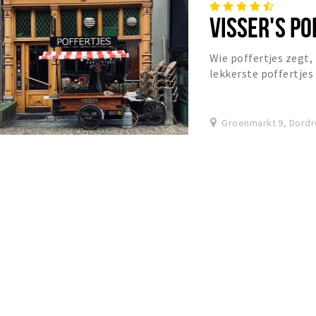
VISSER'S PO
Wie poffertjes zegt, 
lekkerste poffertjes 
Groenmarkt 9, Dordr