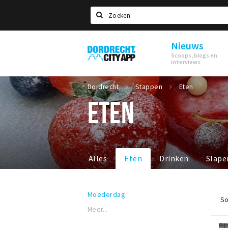
Zoeken
Nieuws
Dordrecht
Scoops, blogs en
City
interviews
App
Dordrecht
Stappen
Eten
ETEN
Alles
Eten
Drinken
Slape
Moederdag
So
Meer...