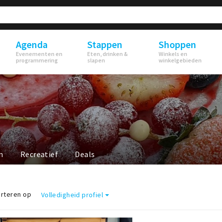
Agenda
Stappen
Shoppen
Evenementen en
Eten, drinken &
Winkels en
programmering
slapen
winkelgebieden
n
Recreatief
Deals
rteren op
Volledigheid profiel