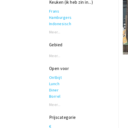
Keuken (ik heb zin in...)
Frans
Hamburgers
Indonesisch
Internationaal
Meer...
Italiaans
Koffie, lunch & lekkers
Gebied
Mediterraan
Pannenkoeken
Meer...
Pizza
Spaans
Open voor
Surinaams
Ontbijt
Tapas
Lunch
Turks
Diner
Veganistisch/Vegetarisch
Borrel
Meer...
Prijscategorie
€