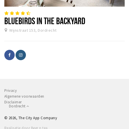
Recreatief
Winkels
BLUEBIRDS IN THE BACKYARD
Winkelgebieden
Wijnstraat 153, Dordrecht
Parkeren
Bezienswaardigheden
Musea, theaters & podia
Uitjes & activiteiten
Toeristische routes
Sport
Privacy
Natuur
Algemene voorwaarden
Disclaimer
Dordrecht
Inloggen
© 2026, The City App Company
Realisatie door Beer n tea